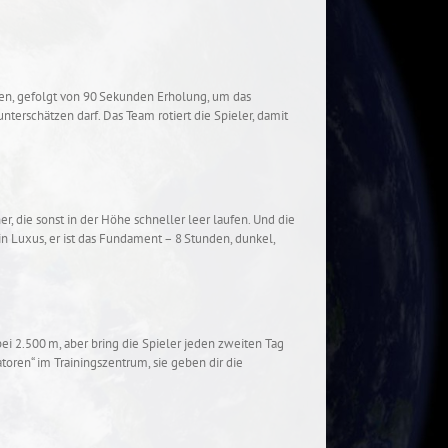
nden, gefolgt von 90 Sekunden Erholung, um das
terschätzen darf. Das Team rotiert die Spieler, damit
 die sonst in der Höhe schneller leer laufen. Und die
 Luxus, er ist das Fundament – 8 Stunden, dunkel,
ei 2.500 m, aber bring die Spieler jeden zweiten Tag
atoren“ im Trainingszentrum, sie geben dir die