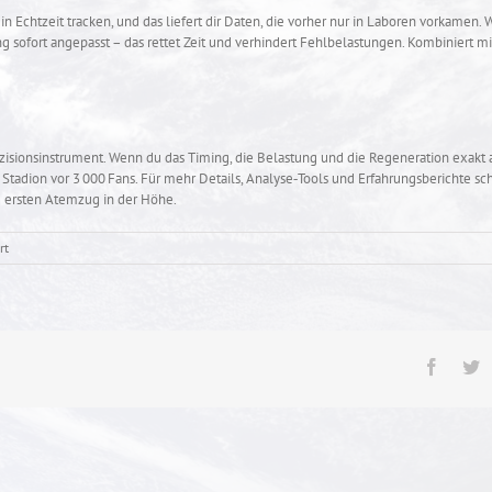
n Echtzeit tracken, und das liefert dir Daten, die vorher nur in Laboren vorkamen. W
ing sofort angepasst – das rettet Zeit und verhindert Fehlbelastungen. Kombiniert m
Präzisionsinstrument. Wenn du das Timing, die Belastung und die Regeneration exak
adion vor 3 000 Fans. Für mehr Details, Analyse‑Tools und Erfahrungsberichte sc
m ersten Atemzug in der Höhe.
für
rt
Wie
die
WM‑Vorbereitung
in
der
Höhe
Facebo
T
funktioniert