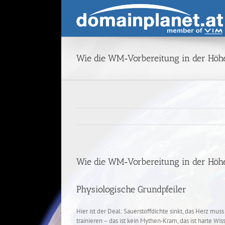
Skip
to
content
Wie die WM‑Vorbereitung in der Höhe
Wie die WM‑Vorbereitung in der Höhe
Physiologische Grundpfeiler
Hier ist der Deal: Sauerstoffdichte sinkt, das Herz mu
trainieren – das ist kein Mythen‑Kram, das ist harte 