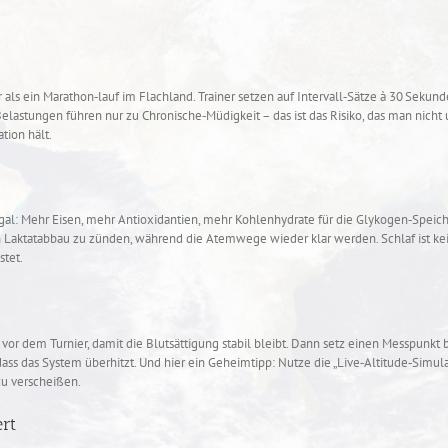
r als ein Marathon‑lauf im Flachland. Trainer setzen auf Intervall‑Sätze à 30 Seku
astungen führen nur zu Chronische‑Müdigkeit – das ist das Risiko, das man nicht un
tion hält.
l: Mehr Eisen, mehr Antioxidantien, mehr Kohlenhydrate für die Glykogen‑Speicher,
Laktatabbau zu zünden, während die Atemwege wieder klar werden. Schlaf ist kein
stet.
 dem Turnier, damit die Blutsättigung stabil bleibt. Dann setz einen Messpunkt b
 dass das System überhitzt. Und hier ein Geheimtipp: Nutze die „Live‑Altitude‑Simul
zu verscheißen.
rt