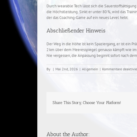
Durch wearable Tech lässt sich die Sauerstoffsättigung i
die Höchstleistung. Sinkt er unter 80 %, wird das Train
der das Coaching‑Game auf ein neues Level hebt.
Abschließender Hinweis
Der Weg in die Höhe ist kein Spaziergang, er ist ein 
2 km über dem Meeresspiegel genauso kämpft wie im St
Nie vergessen, die Anpassung beginnt sofort nach de
By
|
Mai 2nd, 2026
|
Allgemein
|
Kommentare deaktivie
Share This Story, Choose Your Platform!
About the Author: