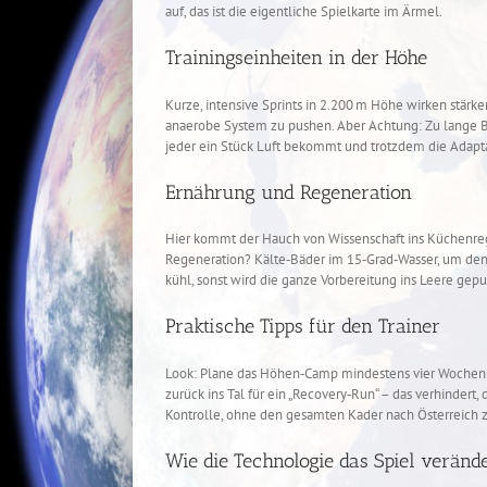
auf, das ist die eigentliche Spielkarte im Ärmel.
Trainingseinheiten in der Höhe
Kurze, intensive Sprints in 2.200 m Höhe wirken stärke
anaerobe System zu pushen. Aber Achtung: Zu lange Bel
jeder ein Stück Luft bekommt und trotzdem die Adapta
Ernährung und Regeneration
Hier kommt der Hauch von Wissenschaft ins Küchenrega
Regeneration? Kälte‑Bäder im 15‑Grad‑Wasser, um den 
kühl, sonst wird die ganze Vorbereitung ins Leere gepu
Praktische Tipps für den Trainer
Look: Plane das Höhen‑Camp mindestens vier Wochen vor
zurück ins Tal für ein „Recovery‑Run“ – das verhindert,
Kontrolle, ohne den gesamten Kader nach Österreich 
Wie die Technologie das Spiel verände