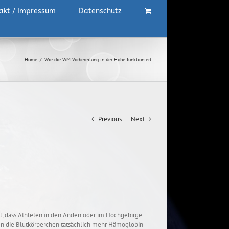
akt / Impressum
Datenschutz
Home
/
Wie die WM‑Vorbereitung in der Höhe funktioniert
Previous
Next
fall, dass Athleten in den Anden oder im Hochgebirge
auen die Blutkörperchen tatsächlich mehr Hämoglobin