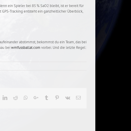
enn ein Spieler bei 85 % SaO2 bleibt, ist er bereit für
it GPS‑Tracking entsteht ein ganzheitlicher Überblick,
t aufeinander abstimmst, bekommst du ein Team, das bei
hau bei
wmfussballat.com
vorbei. Und die letzte Regel:
ok
witter
LinkedIn
Reddit
Whatsapp
Google+
Tumblr
Pinterest
Vk
Email